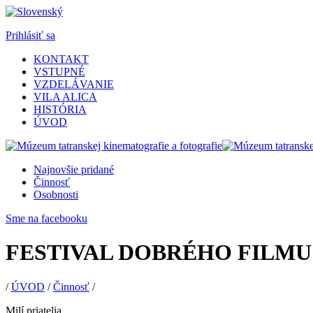
Prihlásiť sa
KONTAKT
VSTUPNÉ
VZDELÁVANIE
VILA ALICA
HISTÓRIA
ÚVOD
Najnovšie pridané
Činnosť
Osobnosti
Sme na facebooku
FESTIVAL DOBRÉHO FILMU
/
ÚVOD
/
Činnosť
/
Milí priatelia,