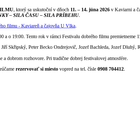
FILMU
, ktorý sa uskutoční v dňoch
11. – 14. júna 2026
v Kaviarni a č
KY – SILA ČASU – SILA PRÍBEHU
.
ého filmu - Kaviareň a čajovňa U Vlka
.
00 a o 19:00. Tento rok v rámci Festivalu dobrého filmu premietneme 1
, Jiří Skřipský, Peter Becko Ondrejovič, Jozef Bachleda, Jozef Dluhý, 
e a dobrom rozhovore. Pri tradične dobrej festivalovej atmosfére.
porúčame
rezervovať si miesto
vopred na tel. čísle
0908 704412
.