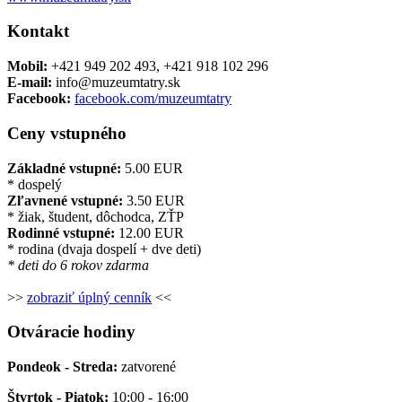
Kontakt
Mobil:
+421 949 202 493, +421 918 102 296
E-mail:
info@muzeumtatry.sk
Facebook:
​
facebook.com/muzeumtatry
Ceny vstupného
Základné vstupné:
5.00 EUR
* dospelý
Zľavnené vstupné:
3.50 EUR
* žiak, študent, dôchodca, ZŤP
Rodinné vstupné:
12.00 EUR
* rodina (dvaja dospelí + dve deti)
* deti do 6 rokov zdarma
>>
zobraziť úplný cenník
<<
Otváracie hodiny
Pondeok - Streda:
zatvorené
Štvrtok - Piatok:
10:00 - 16:00