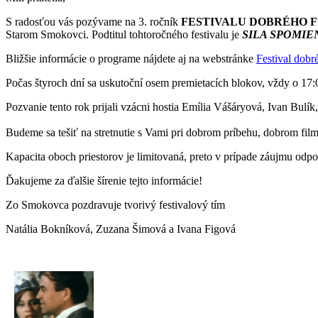
S radosťou vás pozývame na 3. ročník
FESTIVALU DOBRÉHO 
Starom Smokovci. Podtitul tohtoročného festivalu je
SILA SPOMIEN
Bližšie informácie o programe nájdete aj na webstránke
Festival dobr
Počas štyroch dní sa uskutoční osem premietacích blokov, vždy o 17:
Pozvanie tento rok prijali vzácni hostia Emília Vášáryová, Ivan Bulík
Budeme sa tešiť na stretnutie s Vami pri dobrom príbehu, dobrom film
Kapacita oboch priestorov je limitovaná, preto v prípade záujmu od
Ďakujeme za ďalšie šírenie tejto informácie!
Zo Smokovca pozdravuje tvorivý festivalový tím
Natália Bokníková, Zuzana Šimová a Ivana Figová